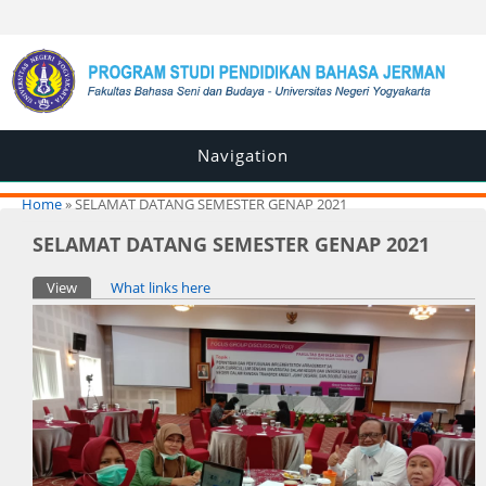
Navigation
You are here
Home
» SELAMAT DATANG SEMESTER GENAP 2021
SELAMAT DATANG SEMESTER GENAP 2021
Primary tabs
View
(active tab)
What links here