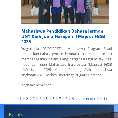
Mahasiswa Pendidikan Bahasa Jerman
UNY Raih Juara Harapan II Mapres FBSB
2025
Yogyakarta (05/05/2025) - Mahasiswa Program Studi
Pendidikan Bahasa Jerman, kembali menorehkan prestasi
membanggakan dalam ajang bergengsi tingkat fakultas.
Pada pemilihan Mahasiswa Berprestasi (Mapres) FBSB
UNY tahun 2025, Kinanti Pitaning Asih, mahasiswa
angkatan 2023, berhasil meraih gelar Juara Harapan II.
Kegiatan pemilihan...
Pages
1
2
3
4
5
6
7
8
9
…
next ›
last »
Events