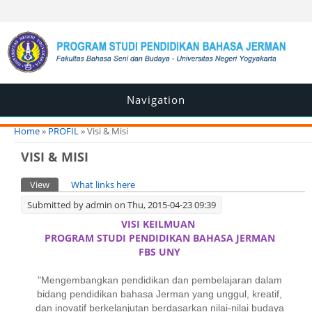
Navigation
You are here
Home
»
PROFIL
» Visi & Misi
VISI & MISI
Primary tabs
View
(active tab)
What links here
Submitted by
admin
on Thu, 2015-04-23 09:39
VISI KEILMUAN
PROGRAM STUDI PENDIDIKAN BAHASA JERMAN
FBS UNY
"Mengembangkan pendidikan dan pembelajaran dalam
bidang pendidikan bahasa Jerman yang unggul, kreatif,
dan inovatif berkelanjutan berdasarkan nilai-nilai budaya