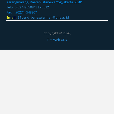
Karangmalang, Daerah Istimewa Yogyakarta 55281
Telp : (0274) 550843 Ext 512
Fax : (0274) 548207
Email
:
S1pend_bahasajerman@uny.ac.id
Copyright © 2026,
Tim Web UNY