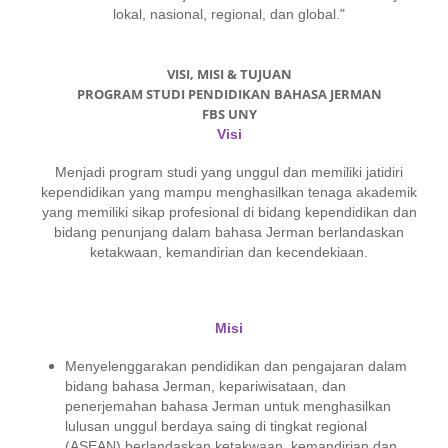
lokal, nasional, regional, dan global."
VISI, MISI & TUJUAN
PROGRAM STUDI PENDIDIKAN BAHASA JERMAN
FBS UNY
Visi
Menjadi program studi yang unggul dan memiliki jatidiri
kependidikan yang mampu menghasilkan tenaga akademik
yang memiliki sikap profesional di bi­dang kependidikan dan
bidang penunjang dalam bahasa Jerman berlandas­kan
ketakwaan, kemandirian dan kecendekiaan.
Misi
Menyelenggarakan pendidikan dan pengajaran dalam
bidang bahasa Jer­man, kepariwisataan, dan
penerjemahan bahasa Jerman untuk meng­hasil­kan
lulusan unggul berdaya saing di tingkat regional
(ASEAN) ber­landas­kan ketakwaan, kemandirian dan