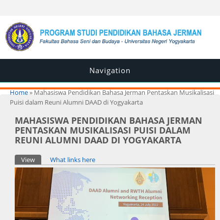
Navigation
You are here
Home
» Mahasiswa Pendidikan Bahasa Jerman Pentaskan Musikalisasi
Puisi dalam Reuni Alumni DAAD di Yogyakarta
MAHASISWA PENDIDIKAN BAHASA JERMAN
PENTASKAN MUSIKALISASI PUISI DALAM
REUNI ALUMNI DAAD DI YOGYAKARTA
Primary tabs
View
(active tab)
What links here