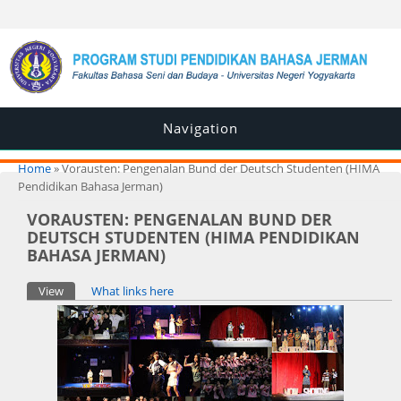
Navigation
You are here
Home
» Vorausten: Pengenalan Bund der Deutsch Studenten (HIMA
Pendidikan Bahasa Jerman)
VORAUSTEN: PENGENALAN BUND DER
DEUTSCH STUDENTEN (HIMA PENDIDIKAN
BAHASA JERMAN)
Primary tabs
View
(active tab)
What links here