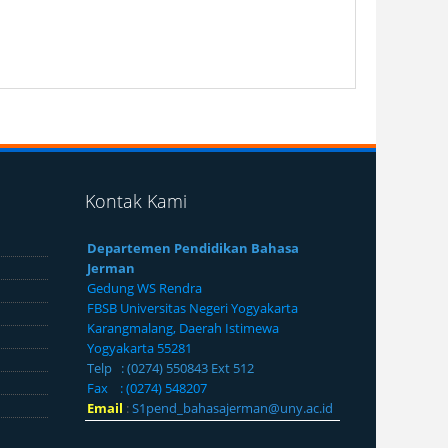
Kontak Kami
Departemen Pendidikan Bahasa
Jerman
Gedung WS Rendra
FBSB Universitas Negeri Yogyakarta
Karangmalang, Daerah Istimewa
Yogyakarta 55281
Telp : (0274) 550843 Ext 512
Fax : (0274) 548207
Email
:
S1pend_bahasajerman@uny.ac.id