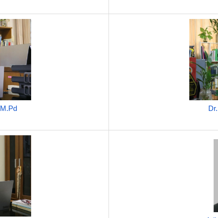
 M.Pd
Dr.