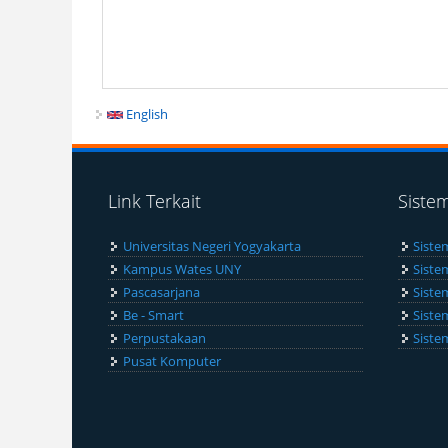
English
Link Terkait
Siste
Universitas Negeri Yogyakarta
Siste
Kampus Wates UNY
Siste
Pascasarjana
Siste
Be - Smart
Siste
Perpustakaan
Siste
Pusat Komputer