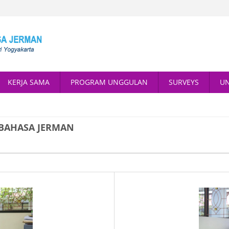
KERJA SAMA
PROGRAM UNGGULAN
SURVEYS
U
 BAHASA JERMAN