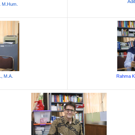
Adi
d. M.Hum.
., M.A.
Rahma Ku