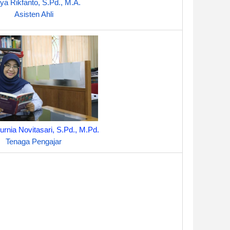
tya Rikfanto, S.Pd., M.A.
Asisten Ahli
rnia Novitasari, S.Pd., M.Pd.
Tenaga Pengajar