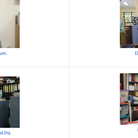
Hum.
D
 M.Pd.