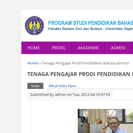
HOME
PROFIL
AKADEMIK
ADMISI
You are here
Home
» Tenaga Pengajar Prodi Pendidikan Bahasa Jerman
TENAGA PENGAJAR PRODI PENDIDIKAN
Primary tabs
View
(active tab)
What links here
Submitted by
admin
on Tue, 2012-04-10 07:53