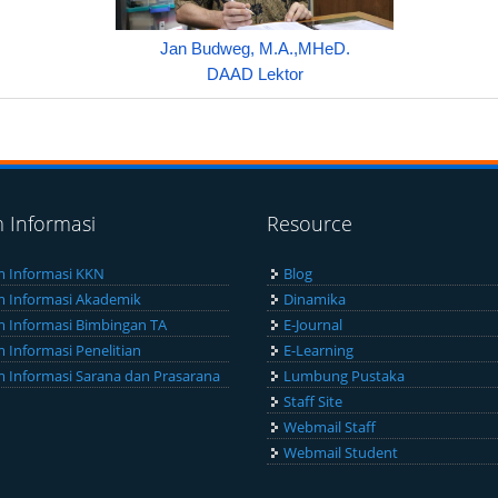
Jan Budweg, M.A.,MHeD.
DAAD Lektor
m Informasi
Resource
m Informasi KKN
Blog
m Informasi Akademik
Dinamika
m Informasi Bimbingan TA
E-Journal
m Informasi Penelitian
E-Learning
m Informasi Sarana dan Prasarana
Lumbung Pustaka
Staff Site
Webmail Staff
Webmail Student