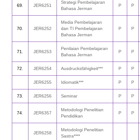
Strategi Pembelajaran
69.
JER6251
P
P
Bahasa Jerman
Media Pembelajaran
7
0.
JER6252
dan T
I
Pembelajaran
P
P
B
a
h
asa Jerman
Penilaian Pembelajaran
7
1.
JER6253
P
P
Bahasa Jerman
7
2.
JER6254
Ausdrucksfähigkeit***
P
P
JER6255
Idiomatik***
P
P
7
3.
JER6256
Seminar
P
P
Metodologi Peneliti­an
74
.
JER6357
P
P
Pendidikan
Metodologi Pene­liti­an
JER6258
Sastra****