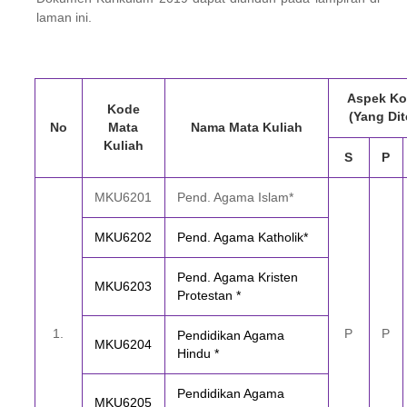
laman ini.
Aspek Ko
Kode
(Yang Di
No
Mata
Nama Mata Kuliah
Kuliah
S
P
MKU6201
Pend. Agama Islam*
MKU6202
Pend. Agama Katholik*
Pend. Agama Kristen
MKU6203
Protestan *
1
.
P
P
Pendidikan Agama
MKU6204
Hindu *
Pendidikan Agama
MKU6205