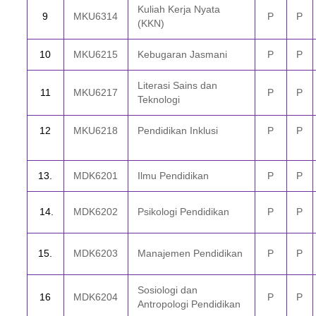
Kuliah Kerja Nyata
9
MKU6314
P
P
(KKN)
10
MKU6215
Kebugaran Jasmani
P
P
Literasi Sains dan
11
MKU6217
P
P
Teknologi
12
MKU6218
Pendidikan Inklusi
P
P
13.
M
D
K6201
Ilmu Pendidikan
P
P
1
4.
M
D
K6202
Psikologi Pendidikan
P
P
1
5.
M
D
K6203
Manajemen Pendidikan
P
P
Sosiologi dan
16
M
D
K6204
P
P
Antropologi Pendidikan