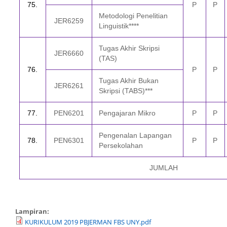
75
.
P
P
Metodologi Peneliti­an
JER6259
Linguistik****
Tugas Akhir Skripsi
JER6660
(TAS)
76
.
P
P
Tugas Akhir Bukan
JER6261
Skripsi (TABS)***
77.
PEN6201
Pengajaran Mikro
P
P
Pengenalan Lapangan
78
.
PEN6301
P
P
Persekolahan
JUMLAH
Lampiran:
KURIKULUM 2019 PBJERMAN FBS UNY.pdf