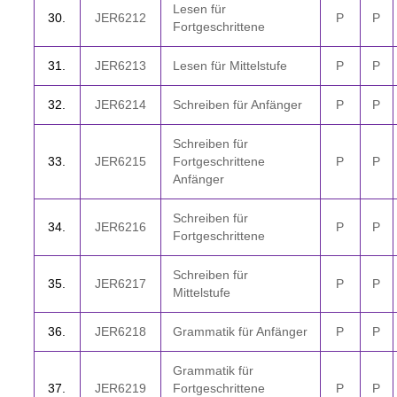
Lesen für
30.
JER6212
P
P
Fortgeschrittene
31.
JER6213
Lesen für Mittelstufe
P
P
32.
JER6214
Schreiben für Anfänger
P
P
Schreiben für
33.
JER6215
Fortgeschrittene
P
P
Anfänger
Schreiben für
3
4.
JER6216
P
P
Fortgeschrittene
Schreiben für
3
5.
JER6217
P
P
Mittelstufe
3
6.
JER6218
Grammatik für Anfänger
P
P
Grammatik für
3
7.
JER6219
Fortgeschrittene
P
P