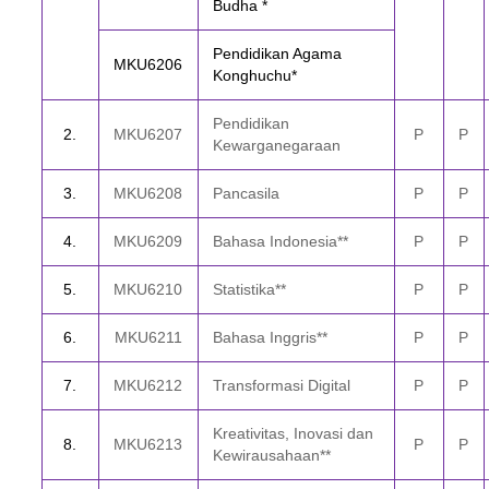
Budha *
Pendidikan Agama
MKU6206
Konghuchu*
Pendidikan
2
.
MKU6207
P
P
Kewarganegaraan
3
.
MKU6208
Pancasila
P
P
4
.
MKU6209
Bahasa Indonesia**
P
P
5
.
MKU6210
Statistika**
P
P
6
.
MKU6211
Bahasa Inggris**
P
P
7
.
MKU6212
Transformasi Digital
P
P
Kreativitas, Inovasi dan
8
.
MKU6213
P
P
Kewirausahaan**