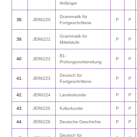
Anfänger
Grammatik für
3
8.
JER6220
P
P
Fortgeschrittene
Grammatik für
3
9.
JER6221
P
P
Mittelstufe
B1-
40.
JER6222
P
P
Prüfungsvorbereitung
Deutsch für
41.
JER6223
P
P
Fortgeschrittene
42.
JER6224
Landeskunde
P
P
4
3.
JER6225
Kulturkunde
P
P
4
4.
JER6226
Deutsche Geschichte
P
P
Deutsch für