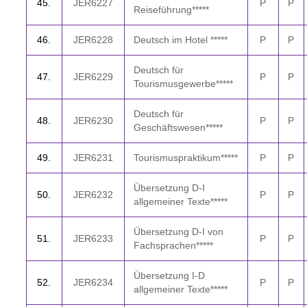
4
5.
JER6227
P
P
Reiseführung*****
4
6.
JER6228
Deutsch im Hotel *****
P
P
Deutsch für
4
7.
JER6229
P
P
Tourismusgewerbe*****
Deutsch für
4
8.
JER6230
P
P
Geschäftswesen*****
49.
JER6231
Tourismuspraktikum*****
P
P
Übersetzung D-I
5
0.
JER6232
P
P
allgemeiner Texte*****
Übersetzung D-I von
5
1.
JER6233
P
P
Fachsprachen*****
Übersetzung I-D
5
2.
JER6234
P
P
allgemeiner Texte*****