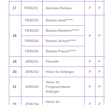
1
7.
FBS
6201
Apresiasi Budaya
P
P
FBS62
02
Bahasa Jawa******
FBS62
03
Bahasa Mandarin******
18.
P
P
FBS62
04
Bahasa
Jerman
******
FBS62
05
Bahasa Prancis******
19.
JER620
1
Phonetik
P
P
20.
JER620
2
Hören für Anfänger
P
P
Hören für
21.
JER6203
Fortgeschrittene
P
P
Anfänger
Hören für
22.
JER6204
P
P