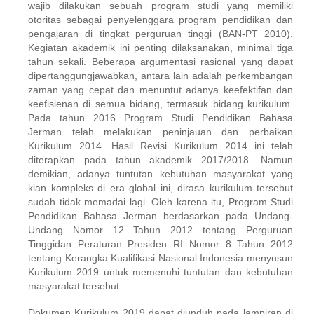
wajib dilaku­kan sebuah program studi yang memiliki
otoritas sebagai penyeleng­gara program pen­didikan dan
pengajaran di tingkat perguruan tinggi (BAN-PT 2010).
Kegiatan akademik ini penting dilaksanakan, minimal tiga
tahun sekali. Beberapa argu­men­­tasi rasional yang dapat
dipertanggungjawabkan, antara lain adalah perkem­bang­an
zaman yang cepat dan menuntut adanya keefektifan dan
keefisienan di semua bidang, termasuk bidang kurikulum.
Pada tahun 2016 Program Studi Pen­didikan Ba­hasa
Jerman telah melakukan peninjauan dan perbaikan
Kurikulum 2014. Hasil Revisi Kurikulum 2014 ini telah
diterapkan pada tahun akademik 2017/2018. Na­mun
demikian, adanya tuntutan kebutuhan masyarakat yang
kian kompleks di era global ini, dirasa kurikulum tersebut
sudah tidak memadai lagi. Oleh karena itu, Program Studi
Pendidikan Bahasa Jerman berdasarkan pada Undang-
Undang No­mor 12 Tahun 2012 tentang Perguruan
Tinggidan Peraturan Presiden RI Nomor 8 Tahun 2012
tentang Kerangka Kualifikasi Nasional Indonesia menyusun
Kuri­ku­lum 2019 untuk memenuhi tuntutan dan ke­butuh­an
masyarakat ter­sebut.
Dokumen Kurikulum 2019 dapat diunduh pada lampiran di