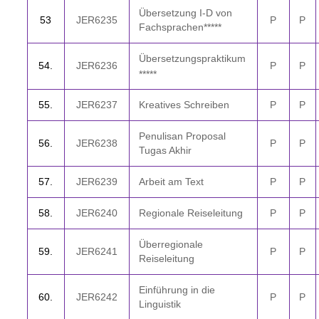
Übersetzung I-D von
5
3
JER6235
P
P
Fachsprachen*****
Übersetzungspraktikum
5
4.
JER6236
P
P
*****
5
5.
JER6237
Kreatives Schreiben
P
P
Penulisan Proposal
5
6.
JER6238
P
P
Tugas Akhir
5
7.
JER6239
Arbeit am Text
P
P
5
8.
JER6240
Regionale Reiseleitung
P
P
Überregionale
59.
JER6241
P
P
Reiseleitung
Einführung in die
6
0.
JER6242
P
P
Linguistik