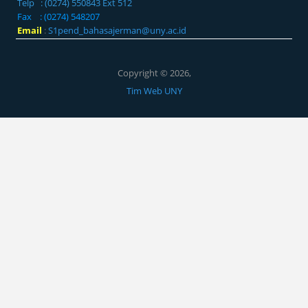
Telp : (0274) 550843 Ext 512
Fax : (0274) 548207
Email
:
S1pend_bahasajerman@uny.ac.id
Copyright © 2026,
Tim Web UNY