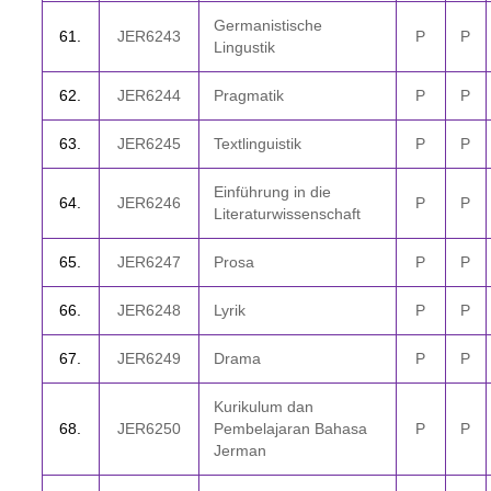
Germanistische
6
1.
JER6243
P
P
Lingustik
6
2.
JER6244
Pragmatik
P
P
6
3.
JER6245
Textlinguistik
P
P
Einführung in die
6
4.
JER6246
P
P
Literatur
wissen
schaft
6
5.
JER6247
Prosa
P
P
6
6.
JER6248
Lyrik
P
P
6
7.
JER6249
Drama
P
P
Kurikulum dan
6
8.
JER6250
Pembelajaran Bahasa
P
P
Jerman