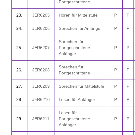
Fortgeschrittene
23.
JER6205
Hören für Mittelstufe
P
P
2
4.
JER6206
Sprechen für Anfänger
P
P
Sprechen für
2
5.
JER6207
Fortgeschrittene
P
P
Anfänger
Sprechen für
2
6.
JER6208
P
P
Fortgeschrittene
2
7.
JER6209
Sprechen für Mittelstufe
P
P
2
8.
JER6210
Lesen für Anfänger
P
P
Lesen für
2
9.
JER6211
Fortgeschrittene
P
P
Anfänger